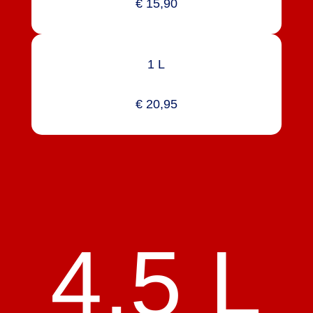
€ 15,90
1 L
€ 20,95
4,5 L